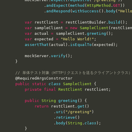
.
andExpect
(
method
(
HttpMethod
.
GET
)
)
.
andRespond
(
withSuccess
(
)
.
body
(
"Hell
var
 restClient 
=
 restClientBuilder
.
build
(
)
;
var
 sampleClient 
=
new
SampleClient
(
restClie
var
 actual 
=
 sampleClient
.
greeting
(
)
;
var
 expected 
=
"Hello World!"
;
assertThat
(
actual
)
.
isEqualTo
(
expected
)
;
        mockServer
.
verify
(
)
;
}
// 単体テスト対象（HTTPリクエストを送るクライアントクラス
@RequiredArgsConstructor
public
static
class
SampleClient
{
private
final
RestClient
 restClient
;
public
String
greeting
(
)
{
return
 restClient
.
get
(
)
.
uri
(
"/greeting"
)
.
retrieve
(
)
.
body
(
String
.
class
)
;
}