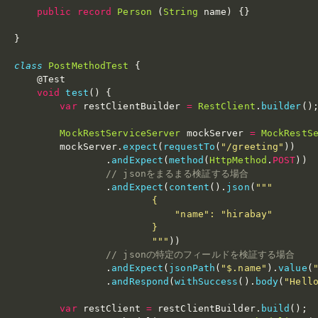
public
record
Person
(
String
 name
)
{
}
}
class
PostMethodTest
{
@Test
void
test
(
)
{
var
 restClientBuilder 
=
RestClient
.
builder
(
)
MockRestServiceServer
 mockServer 
=
MockRestS
        mockServer
.
expect
(
requestTo
(
"/greeting"
)
)
.
andExpect
(
method
(
HttpMethod
.
POST
)
)
// jsonをまるまる検証する場合
.
andExpect
(
content
(
)
.
json
(
"""

                        {

                            "name": "hirabay"

                        }

                        """
)
)
// jsonの特定のフィールドを検証する場合
.
andExpect
(
jsonPath
(
"$.name"
)
.
value
(
.
andRespond
(
withSuccess
(
)
.
body
(
"Hell
var
 restClient 
=
 restClientBuilder
.
build
(
)
;