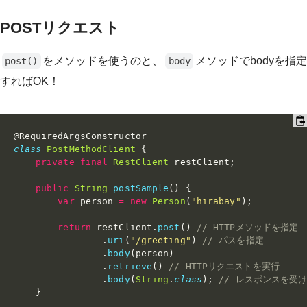
POSTリクエスト
をメソッドを使うのと、
メソッドでbodyを指定
post()
body
すればOK！
@RequiredArgsConstructor
class
PostMethodClient
{
private
final
RestClient
 restClient
;
public
String
postSample
(
)
{
var
 person 
=
new
Person
(
"hirabay"
)
;
return
 restClient
.
post
(
)
// HTTPメソッドを指定
.
uri
(
"/greeting"
)
// パスを指定
.
body
(
person
)
.
retrieve
(
)
// HTTPリクエストを実行
.
body
(
String
.
class
)
;
// レスポンスを受
}