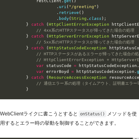
            restClient
.
get
(
)
.
uri
(
"/greeting"
)
.
retrieve
(
)
.
body
(
String
.
class
)
;
}
catch
(
HttpClientErrorException
 httpClient
// 4xx系のHTTPステータスが帰ってきた場合の処理
}
catch
(
HttpServerErrorException
 httpServer
// 5xx系のHTTPステータスが帰ってきた場合の処理
}
catch
(
HttpStatusCodeException
 httpStatusC
// HTTPステータスがあるエラーが帰ってきた場合の
// HttpClientErrorException + HttpServ
var
 statusCode 
=
 httpStatusCodeException
var
 errorBoyd 
=
 httpStatusCodeException
.
}
catch
(
ResourceAccessException
 resourceAcc
// 通信エラー系の処理（タイムアウト、証明書エラー
}
WebClientライクに書こうとすると
メソッドを使
onStatus()
用するとエラー時の挙動を制御することができます。