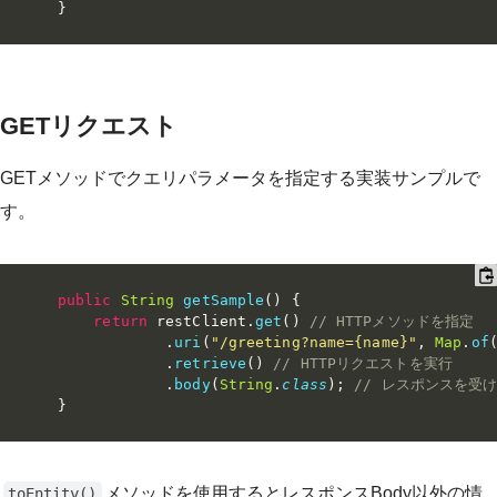
}
GETリクエスト
GETメソッドでクエリパラメータを指定する実装サンプルで
す。
public
String
getSample
(
)
{
return
 restClient
.
get
(
)
// HTTPメソッドを指定
.
uri
(
"/greeting?name={name}"
,
Map
.
of
.
retrieve
(
)
// HTTPリクエストを実行
.
body
(
String
.
class
)
;
// レスポンスを受
}
メソッドを使用するとレスポンスBody以外の情
toEntity()