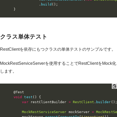
.
build
(
)
;
}
クラス単体テスト
RestClientを依存にもつクラスの単体テストのサンプルです。
MockRestServiceServerを使用することでRestClientをMock化
します。
@Test
void
test
(
)
{
var
 restClientBuilder 
=
RestClient
.
builder
(
)
MockRestServiceServer
 mockServer 
=
MockRestS
        mockServer
.
expect
(
requestTo
(
"/greeting"
)
)