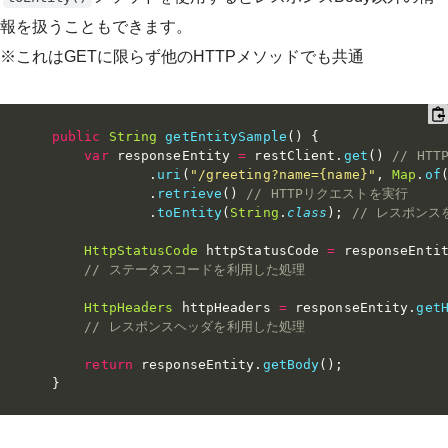
報を扱うこともできます。
※これはGETに限らず他のHTTPメソッドでも共通
public
String
getEntitySample
(
)
{
var
 responseEntity 
=
 restClient
.
get
(
)
// HT
.
uri
(
"/greeting?name={name}"
,
Map
.
of
.
retrieve
(
)
// HTTPリクエストを実行
.
toEntity
(
String
.
class
)
;
// レスポン
HttpStatusCode
 httpStatusCode 
=
 responseEnti
// ステータスコードを利用した処理
HttpHeaders
 httpHeaders 
=
 responseEntity
.
get
// レスポンスヘッダを利用した処理
return
 responseEntity
.
getBody
(
)
;
}