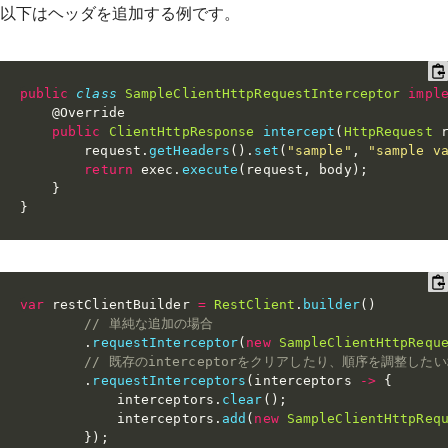
以下はヘッダを追加する例です。
public
class
SampleClientHttpRequestInterceptor
impl
@Override
public
ClientHttpResponse
intercept
(
HttpRequest
 
        request
.
getHeaders
(
)
.
set
(
"sample"
,
"sample v
return
 exec
.
execute
(
request
,
 body
)
;
}
}
var
 restClientBuilder 
=
RestClient
.
builder
(
)
// 単純な追加の場合
.
requestInterceptor
(
new
SampleClientHttpRequ
// 既存のinterceptorをクリアしたり、順序を調整した
.
requestInterceptors
(
interceptors 
->
{
            interceptors
.
clear
(
)
;
            interceptors
.
add
(
new
SampleClientHttpReq
}
)
;