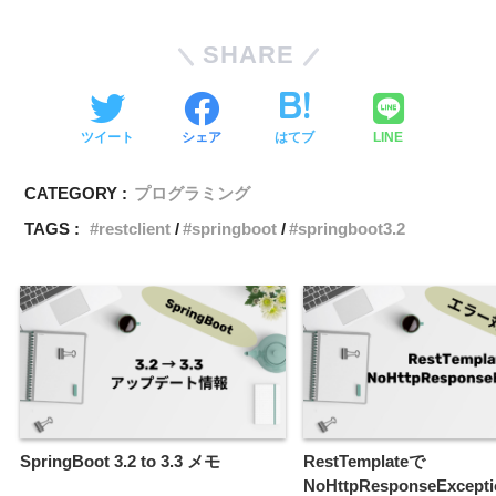
SHARE
ツイート
シェア
はてブ
LINE
CATEGORY :
プログラミング
TAGS :
restclient
springboot
springboot3.2
SpringBoot 3.2 to 3.3 メモ
RestTemplateで
NoHttpResponseExcep