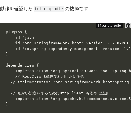
動作を確認した
の抜粋です
build.gradle
plugins {

	id 'java'

	id 'org.springframework.boot' version '3.2.0-RC1'

	id 'io.spring.dependency-management' version '1.1.3'

}

dependencies {

	implementation 'org.springframework.boot:spring-boot-starter-web'

	// RestClient単体で利用したい場合

  // implementation 'org.springframework.boot:spring-
  // 細かい設定をするためにHttpClient5も依存に追加

	implementation 'org.apache.httpcomponents.client5:httpclient5'

}