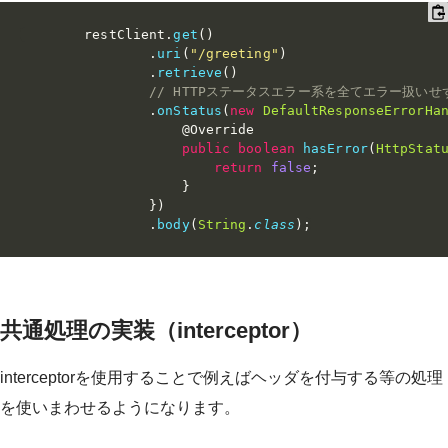
        restClient
.
get
(
)
.
uri
(
"/greeting"
)
.
retrieve
(
)
// HTTPステータスエラー系を全てエラー扱い
.
onStatus
(
new
DefaultResponseErrorHa
@Override
public
boolean
hasError
(
HttpStat
return
false
;
}
}
)
.
body
(
String
.
class
)
;
共通処理の実装（interceptor）
interceptorを使用することで例えばヘッダを付与する等の処理
を使いまわせるようになります。