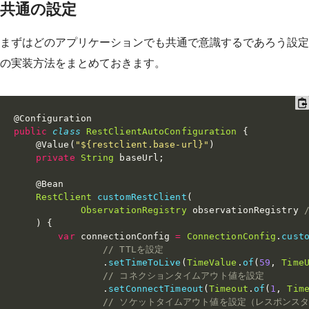
共通の設定
まずはどのアプリケーションでも共通で意識するであろう設定
の実装方法をまとめておきます。
@Configuration
public
class
RestClientAutoConfiguration
{
@Value
(
"${restclient.base-url}"
)
private
String
 baseUrl
;
@Bean
RestClient
customRestClient
(
ObservationRegistry
 observationRegistry 
)
{
var
 connectionConfig 
=
ConnectionConfig
.
cust
// TTLを設定
.
setTimeToLive
(
TimeValue
.
of
(
59
,
Time
// コネクションタイムアウト値を設定
.
setConnectTimeout
(
Timeout
.
of
(
1
,
Tim
// ソケットタイムアウト値を設定（レスポンス