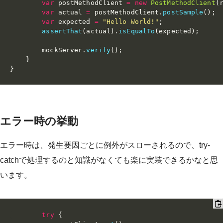
var
 postMethodClient 
=
new
PostMethodClient
(
var
 actual 
=
 postMethodClient
.
postSample
(
)
;
var
 expected 
=
"Hello World!"
;
assertThat
(
actual
)
.
isEqualTo
(
expected
)
;
        mockServer
.
verify
(
)
;
}
}
エラー時の挙動
エラー時は、発生要因ごとに例外がスローされるので、try-
catchで処理するのと知識がなくても楽に実装できるかなと思
います。
try
{