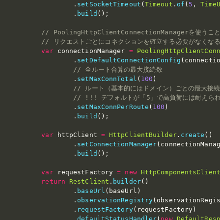
.
setSocketTimeout
(
Timeout
.
of
(
5
,
Time
.
build
(
)
;
// PoolingHttpClientConnectionManager
// リクエストごとにコネクションを確立する必要がなくな
var
 connectionManager 
=
PoolingHttpClientCon
.
setDefaultConnectionConfig
(
connecti
// 全ルート合算の最大接続数
.
setMaxConnTotal
(
100
)
// ルート（基本的にはドメイン）ごとの最大接
// !!! デフォルトが「5」で高負荷には耐えら
.
setMaxConnPerRoute
(
100
)
.
build
(
)
;
var
 httpClient 
=
HttpClientBuilder
.
create
(
)
.
setConnectionManager
(
connectionMana
.
build
(
)
;
var
 requestFactory 
=
new
HttpComponentsClien
return
RestClient
.
builder
(
)
.
baseUrl
(
baseUrl
)
.
observationRegistry
(
observationRegi
.
requestFactory
(
requestFactory
)
.
defaultStatusHandler
(
new
DefaultRes