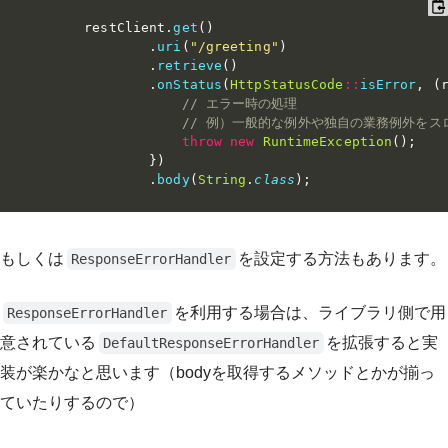
        restClient
.
get
(
)
.
uri
(
"/greeting"
)
.
retrieve
(
)
.
onStatus
(
HttpStatusCode
::
isError
,
(
// エラー時の処理
// 例）一般的な例外や独自の業務例外をス
throw
new
RuntimeException
(
)
;
}
)
.
body
(
String
.
class
)
;
もしくは
を設定する方法もあります。
ResponseErrorHandler
を利用する場合は、ライブラリ側で用
ResponseErrorHandler
意されている
を拡張すると実
DefaultResponseErrorHandler
装が楽かなと思います（bodyを取得するメソッドとかが揃っ
ていたりするので）